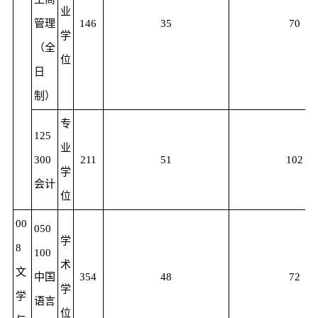
业
管理
146
35
70
学
（全
位
日
制）
专
125
业
300
211
51
102
学
会计
位
00
050
学
8
100
术
文
中国
354
48
72
学
学
语言
位