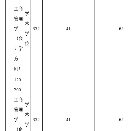
工商
学
管理
术
学
332
41
62
学
（会
位
计学
方
向）
120
200
工商
学
管理
术
学
332
41
62
学
（企