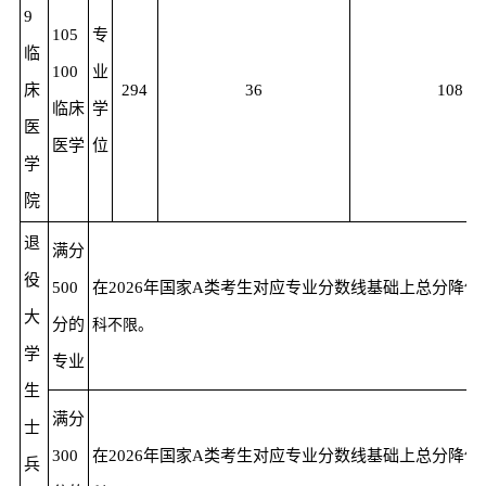
9
105
专
临
100
业
床
294
36
108
临床
学
医
医学
位
学
院
退
满分
役
500
在2026年国家A类考生对应专业分数线基础上总分降低
大
分的
科不限。
学
专业
生
满分
士
300
在2026年国家A类考生对应专业分数线基础上总分降低
兵