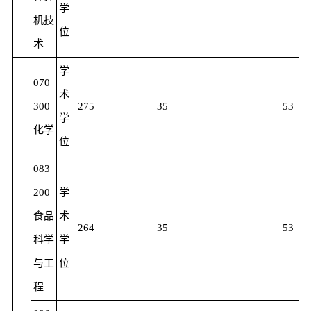
学
机技
位
术
学
070
术
300
275
35
53
学
化学
位
083
200
学
食品
术
264
35
53
科学
学
与工
位
程