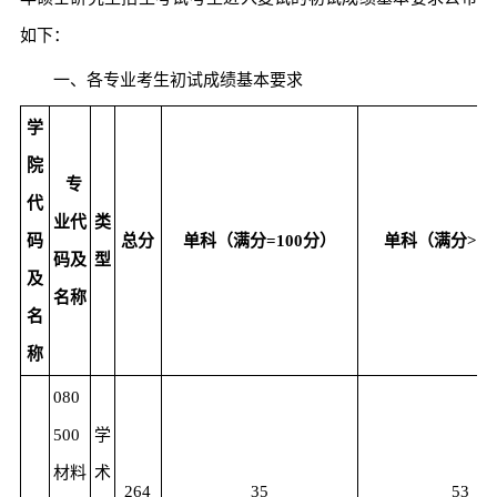
如下：
一、各专业考生初试成绩基本要求
学
院
专
代
业代
类
码
总分
单科（满分=100分）
单科（满分>10
码及
型
及
名称
名
称
080
500
学
材料
术
264
35
53