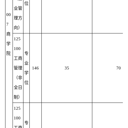
位
业管
00
理方
7
向）
商
125
学
100
院
专
工商
业
管理
146
35
70
学
（非
位
全日
制）
125
100
专
工商