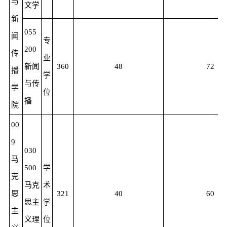
与
文学
新
055
闻
专
200
传
业
新闻
360
48
72
播
学
与传
学
位
播
院
00
9
030
马
500
学
克
马克
术
思
321
40
60
思主
学
主
义理
位