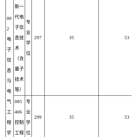
新一
代电
00
专
子信
2
业
息技
297
35
53
电
学
术
子
位
（含
信
量子
息
技术
与
等）
电
气
085
专
工
406
业
299
35
53
程
控制
学
学
工程
位