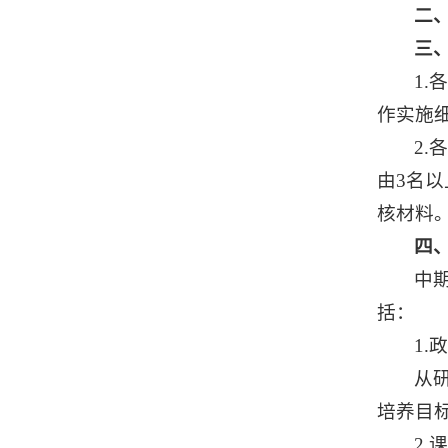
二
三
1
作实施
2
由3名
核材料
四
中
括：
1
从
培养目
2