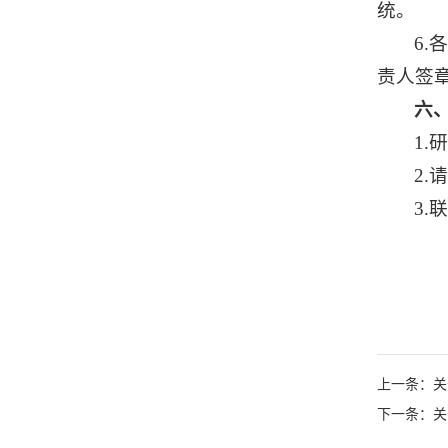
统。
6
责人签章
六
1
2
3.
上一条：关
下一条：关