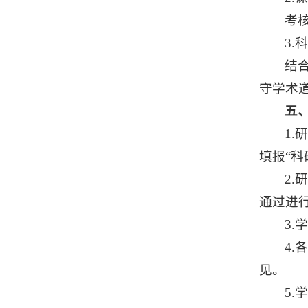
考
3
结
守学术
五
1
填报“科
2
通过进
3
4
见。
5