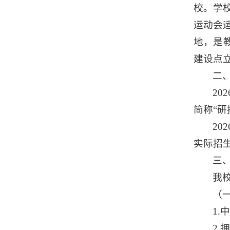
校。学
运动会
地，是
建设点
二
2
简称“
2
实际招
三
我
（
1
2