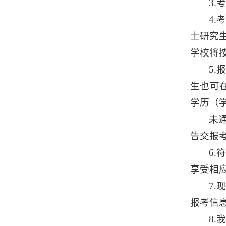
3
4
士研究
学校将
5
生也可
学历（
未
告交报
6
享受相
7
报考信
8