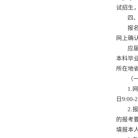
试招生
四
报
网上确
应
本科毕
所在地
（
1.
日9:0
2
的报考
填报本