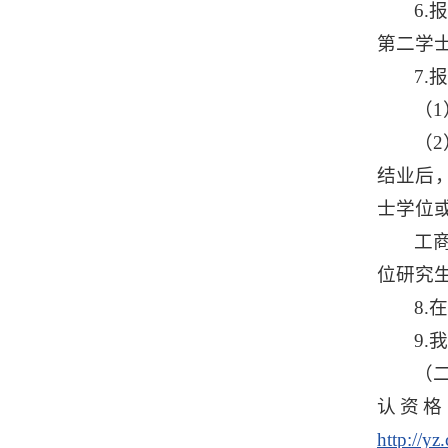
6
第二学
7
（1
（
结业后
士学位
工
位研究生
8
9
（
认资格
http://yz