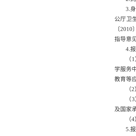
3
公厅卫
〔20
指导意见
4
（
学服务
教育等
（
（
及国家
（
5