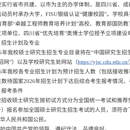
校实行省市共建、以市为主的办学体制，是四川省、成
运动员村承办大学，FISU银级认证“健康校园”。学
教育部“卓越工程师教育培养计划”高校、教育部国防教
立项单位、四川省“优先培育”类博士学位授予立项建设
、招生计划及专业
026年我校硕士研究生招生专业目录将在“中国研究生招
研招网”）以及学校研究生处网站（
https://yjsc.cdu.edu.cn/
026年我校各专业招生计划为预计招生人数（包括接收
生数待国家2026年招生计划下达后综合考生报考情况
、报考条件
校招收硕士研究生按初试方式分为全国统一考试和推荐
一）报名参加全国硕士研究生招生考试的人员，须符合
.中华人民共和国公民。
.拥护中国共产党的领导，遵纪守法，品德良好。