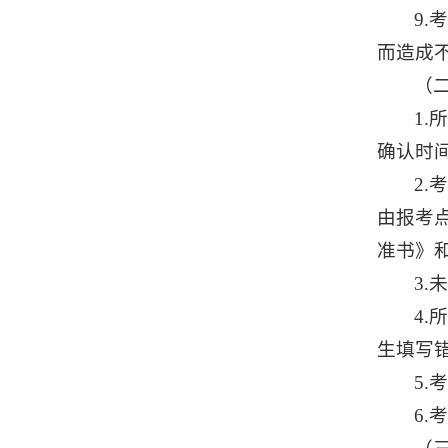
9
而造成
（
1
确认时
2
由报考
准书》
3
4
生填写
5
6